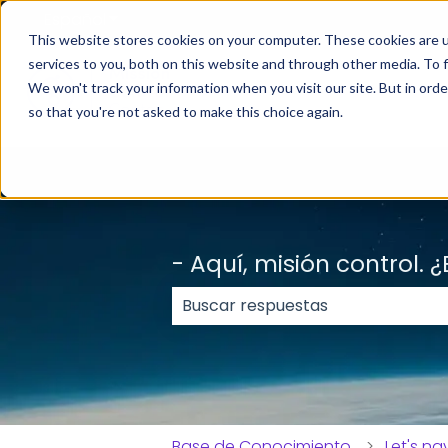
Español
Traducciones de Mostrar submenú de
This website stores cookies on your computer. These cookies are 
services to you, both on this website and through other media. To f
We won't track your information when you visit our site. But in orde
so that you're not asked to make this choice again.
- Aquí, misión control.
No hay sugerencias porque el c
Base de Conocimiento
Let's n