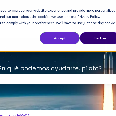
used to improve your website experience and provide more personalized
ind out more about the cookies we use, see our Privacy Policy.
r to comply with your preferences, we'll have to use just one tiny cookie
Accept
Decline
 ¿En qué podemos ayudarte, piloto?
ampo de búsqueda está vacío.
avigate in F&WM