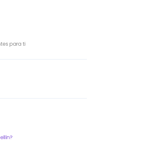
es para ti
llín?