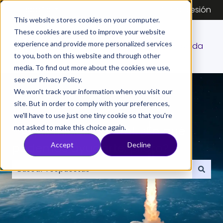
Español
Traducciones de Mostrar submenú de
Iniciar sesión
This website stores cookies on your computer.
These cookies are used to improve your website
experience and provide more personalized services
Centro de ayuda
to you, both on this website and through other
media. To find out more about the cookies we use,
see our Privacy Policy.
We won't track your information when you visit our
site. But in order to comply with your preferences,
we'll have to use just one tiny cookie so that you're
not asked to make this choice again.
- Aquí, misión control. ¿En qué
podemos ayudarte, piloto?
Accept
Decline
No hay sugerencias porque el campo de búsqueda