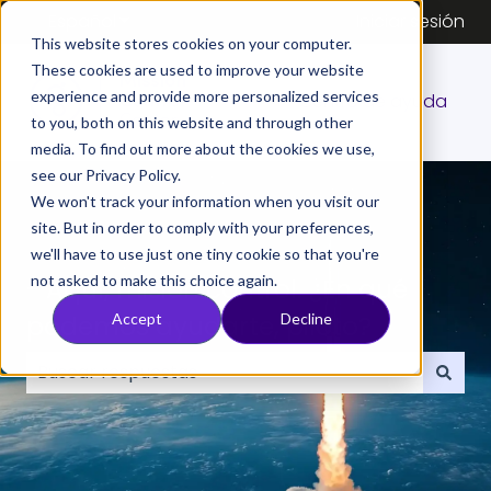
Español
Traducciones de Mostrar submenú de
Iniciar sesión
This website stores cookies on your computer.
These cookies are used to improve your website
experience and provide more personalized services
Centro de ayuda
to you, both on this website and through other
media. To find out more about the cookies we use,
see our Privacy Policy.
We won't track your information when you visit our
site. But in order to comply with your preferences,
we'll have to use just one tiny cookie so that you're
not asked to make this choice again.
- Aquí, misión control. ¿En qué
podemos ayudarte, piloto?
Accept
Decline
No hay sugerencias porque el campo de búsqueda