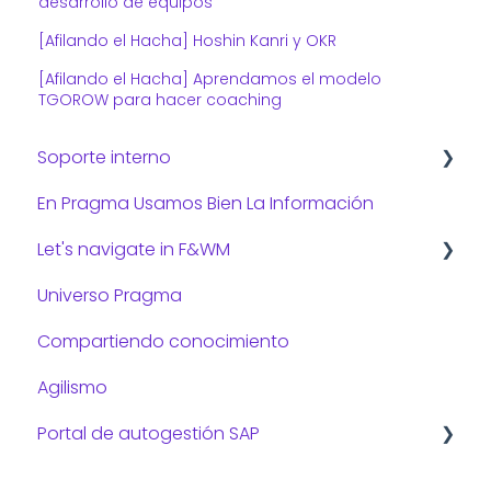
desarrollo de equipos
[Afilando el Hacha] Hoshin Kanri y OKR
[Afilando el Hacha] Aprendamos el modelo
TGOROW para hacer coaching
Soporte interno
En Pragma Usamos Bien La Información
Consejos de TI
Let's navigate in F&WM
Universo Pragma
Preguntas frecuentes:
Compartiendo conocimiento
Gestión administrativa
Agilismo
Gestión de viajes
Portal de autogestión SAP
Funcionalidades del portal de autogestión