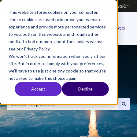
Español
Traducciones de Mostrar submenú de
Iniciar sesión
This website stores cookies on your computer.
These cookies are used to improve your website
experience and provide more personalized services
Centro de ayuda
to you, both on this website and through other
media. To find out more about the cookies we use,
see our Privacy Policy.
We won't track your information when you visit our
site. But in order to comply with your preferences,
we'll have to use just one tiny cookie so that you're
not asked to make this choice again.
- Aquí, misión control. ¿En qué
podemos ayudarte, piloto?
Accept
Decline
No hay sugerencias porque el campo de búsqueda