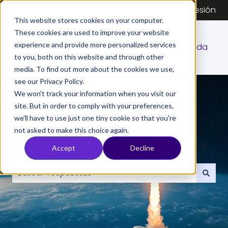
Español
Traducciones de Mostrar submenú de
Iniciar sesión
This website stores cookies on your computer.
These cookies are used to improve your website
experience and provide more personalized services
Centro de ayuda
to you, both on this website and through other
media. To find out more about the cookies we use,
see our Privacy Policy.
We won't track your information when you visit our
site. But in order to comply with your preferences,
we'll have to use just one tiny cookie so that you're
not asked to make this choice again.
- Aquí, misión control. ¿En qué
podemos ayudarte, piloto?
Accept
Decline
No hay sugerencias porque el campo de búsqueda