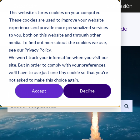
Español
Traducciones de Mostrar submenú de
Iniciar sesión
This website stores cookies on your computer.
These cookies are used to improve your website
experience and provide more personalized services
Centro de ayuda
to you, both on this website and through other
media. To find out more about the cookies we use,
see our Privacy Policy.
We won't track your information when you visit our
site. But in order to comply with your preferences,
we'll have to use just one tiny cookie so that you're
not asked to make this choice again.
- Aquí, misión control. ¿En qué
podemos ayudarte, piloto?
Accept
Decline
No hay sugerencias porque el campo de búsqueda