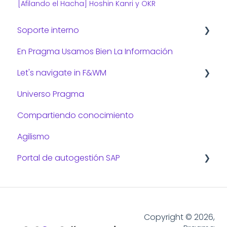
[Afilando el Hacha] Hoshin Kanri y OKR
Soporte interno
En Pragma Usamos Bien La Información
Consejos de TI
Let's navigate in F&WM
Universo Pragma
Preguntas frecuentes:
Compartiendo conocimiento
Gestión administrativa
Agilismo
Gestión de viajes
Portal de autogestión SAP
Funcionalidades del portal de autogestión
SAP
Función del portal de autogestión SAP
Copyright © 2026,
S/4HANA