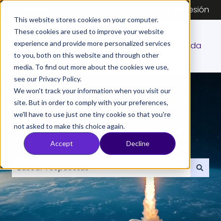
Español
Traducciones de Mostrar submenú de
Iniciar sesión
This website stores cookies on your computer.
These cookies are used to improve your website
experience and provide more personalized services
Centro de ayuda
to you, both on this website and through other
media. To find out more about the cookies we use,
see our Privacy Policy.
We won't track your information when you visit our
site. But in order to comply with your preferences,
we'll have to use just one tiny cookie so that you're
not asked to make this choice again.
- Aquí, misión control. ¿En qué
podemos ayudarte, piloto?
Accept
Decline
No hay sugerencias porque el campo de búsqueda