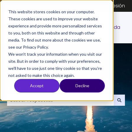
Español
Traducciones de Mostrar submenú de
Iniciar sesión
This website stores cookies on your computer.
These cookies are used to improve your website
experience and provide more personalized services
Centro de ayuda
to you, both on this website and through other
media. To find out more about the cookies we use,
see our Privacy Policy.
We won't track your information when you visit our
site. But in order to comply with your preferences,
we'll have to use just one tiny cookie so that you're
not asked to make this choice again.
- Aquí, misión control. ¿En qué
podemos ayudarte, piloto?
Accept
Decline
No hay sugerencias porque el campo de búsqueda