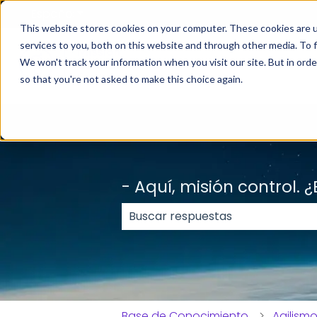
Español
Traducciones de Mostrar submenú de
This website stores cookies on your computer. These cookies are 
services to you, both on this website and through other media. To f
We won't track your information when you visit our site. But in orde
so that you're not asked to make this choice again.
- Aquí, misión control.
No hay sugerencias porque el c
Base de Conocimiento
Agilism