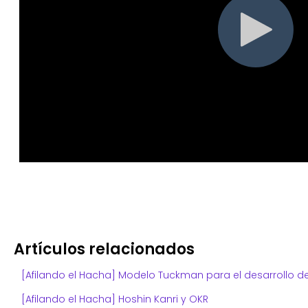
Artículos relacionados
[Afilando el Hacha] Modelo Tuckman para el desarrollo d
[Afilando el Hacha] Hoshin Kanri y OKR