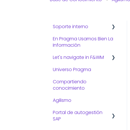
Soporte interno
En Pragma Usamos Bien La
Consejos de TI
Información
Let's navigate in F&WM
Universo Pragma
Preguntas frecuentes:
Compartiendo
Gestión administrativa
conocimiento
Gestión de viajes
Agilismo
Portal de autogestión
SAP