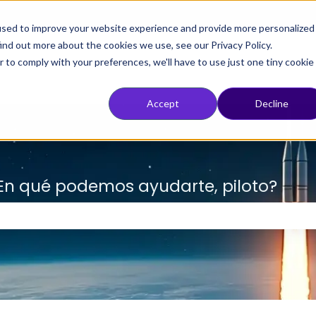
used to improve your website experience and provide more personalized
ind out more about the cookies we use, see our Privacy Policy.
r to comply with your preferences, we'll have to use just one tiny cookie
Accept
Decline
 ¿En qué podemos ayudarte, piloto?
ampo de búsqueda está vacío.
o