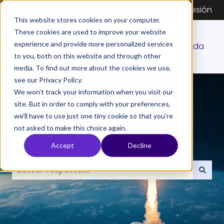
Español
Traducciones de Mostrar submenú de
Iniciar sesión
This website stores cookies on your computer.
These cookies are used to improve your website
experience and provide more personalized services
Centro de ayuda
to you, both on this website and through other
media. To find out more about the cookies we use,
see our Privacy Policy.
We won't track your information when you visit our
site. But in order to comply with your preferences,
we'll have to use just one tiny cookie so that you're
not asked to make this choice again.
- Aquí, misión control. ¿En qué
podemos ayudarte, piloto?
Accept
Decline
No hay sugerencias porque el campo de búsqueda