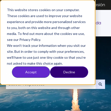
Español
Traducciones de Mostrar submenú de
Iniciar sesión
This website stores cookies on your computer.
These cookies are used to improve your website
experience and provide more personalized services
Centro de ayuda
to you, both on this website and through other
media. To find out more about the cookies we use,
see our Privacy Policy.
We won't track your information when you visit our
site. But in order to comply with your preferences,
we'll have to use just one tiny cookie so that you're
not asked to make this choice again.
- Aquí, misión control. ¿En qué
podemos ayudarte, piloto?
Accept
Decline
No hay sugerencias porque el campo de búsqueda