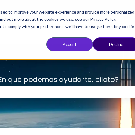
used to improve your website experience and provide more personalized
ind out more about the cookies we use, see our Privacy Policy.
r to comply with your preferences, we'll have to use just one tiny cookie
Accept
Decline
 ¿En qué podemos ayudarte, piloto?
ampo de búsqueda está vacío.
o