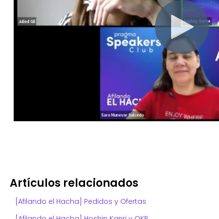
Artículos relacionados
[Afilando el Hacha] Pedidos y Ofertas
[Afilando el Hacha] Hoshin Kanri y OKR