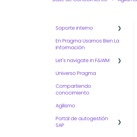
Soporte interno
En Pragma Usamos Bien La
Consejos de TI
Información
Let's navigate in F&WM
Universo Pragma
Preguntas frecuentes:
Compartiendo
Gestión administrativa
conocimiento
Gestión de viajes
Agilismo
Portal de autogestión
SAP