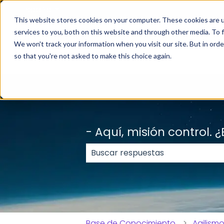
Español
Traducciones de Mostrar submenú de
This website stores cookies on your computer. These cookies are 
services to you, both on this website and through other media. To f
We won't track your information when you visit our site. But in orde
so that you're not asked to make this choice again.
- Aquí, misión control.
No hay sugerencias porque el c
Base de Conocimiento
Agilism